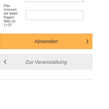
Das
müssen
wir leider
fragen:
Was ist
1+3?
Zur Veranstaltung
© 2009-2026
Cortex Media GmbH Ulm
Impressum
|
Kontakt
|
AGB
Weitere Infos zu Cortex Tickets
Desktop Ansicht